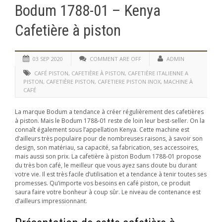
Bodum 1788-01 – Kenya
Cafetière à piston
03 SEP 2020
COMMENT ARE OFF
ADMIN
CAFÉ PISTON
,
CAFETIÈRE À PISTON
,
CAFETIÈRE ITALIENNE A
PISTON
,
CAFETIÈRE PISTON
,
CAFETIERE PISTON INOX
,
MACHINE À
CAFÉ
La marque Bodum a tendance à créer régulièrement des cafetières
à piston. Mais le Bodum 1788-01 reste de loin leur best-seller. On la
connaît également sous l’appellation Kenya. Cette machine est
d’ailleurs très populaire pour de nombreuses raisons, à savoir son
design, son matériau, sa capacité, sa fabrication, ses accessoires,
mais aussi son prix. La cafetière à piston Bodum 1788-01 propose
du très bon café, le meilleur que vous ayez sans doute bu durant
votre vie. Il est très facile d’utilisation et a tendance à tenir toutes ses
promesses. Qu’importe vos besoins en café piston, ce produit
saura faire votre bonheur à coup sûr. Le niveau de contenance est
d’ailleurs impressionnant.