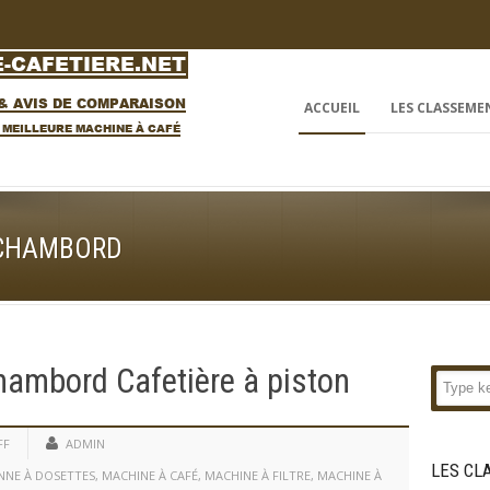
ACCUEIL
LES CLASSEME
- CHAMBORD
ambord Cafetière à piston
FF
ADMIN
LES CL
ENNE À DOSETTES
,
MACHINE À CAFÉ
,
MACHINE À FILTRE
,
MACHINE À