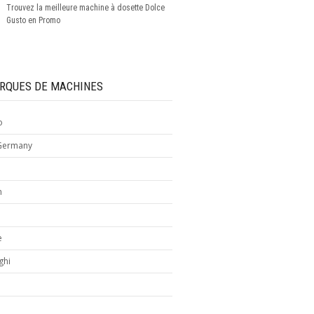
Trouvez la meilleure machine à dosette Dolce
Gusto en Promo
RQUES DE MACHINES
o
Germany
m
e
ghi