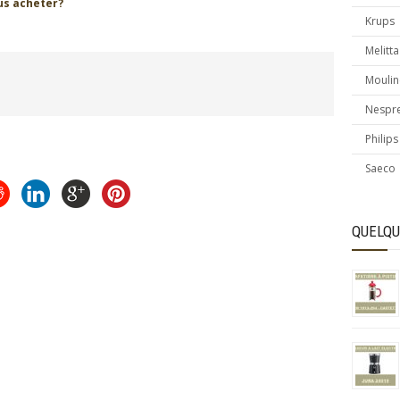
us acheter?
Krups
Melitta
Moulin
Nespr
Philips
Saeco
QUELQU