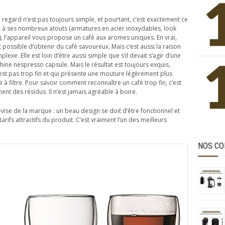
 regard n’est pas toujours simple, et pourtant, c’est exactement ce
 à ses nombreux atouts (armatures en acier inoxydables, look
.), l’appareil vous propose un café aux aromes uniques. En vrai,
t possible d’obtenir du café savoureux. Mais c’est aussi la raison
exe. Elle est loin d’être aussi simple que s’il devait s’agir d’une
hine nespresso capsule. Mais le résultat est toujours exquis,
n’est pas trop fin et qui présente une mouture légèrement plus
 à filtre. Pour savoir comment reconnaître un café trop fin, c’est
ent des résidus. Il n’est jamais agréable à boire.
ise de la marque : un beau design se doit d’être fonctionnel et
s tarifs attractifs du produit. C’est vraiment l’un des meilleurs
NOS CO