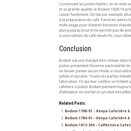
Concernant les points faibles, on en note u
et sa grande qualité, le Bodum 1928-16 pré
casser facilement. On fait par exemple allu
à la préparation du café. Parmi les autres fa
multi-usage pour d’autres boissons chaudes
plus jusqu’au bout et ne permet pas de peti
si vous utilisez du café moulu fin, vous obt
Conclusion
Bodum est une marque très connue dans la 
piston présentent l’énorme particularité de
ne laisser passer aucun résidu si vous uti
solide et durable. Toutes les parties métal
fabrication. Ce qui leur confère un brillant
cafetière à piston Bodum parvient toujours 
d’utilisation en ont fait un produit très plébi
Related Posts:
Bodum 1788-01 – Kenya Cafetière à
Bodum 1784-01 – Kenya Cafetière à
Bodum 1913-294 – Caffettiera Cafet