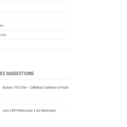
ex
esso
ES SUGGESTIONS
Bodum 1913-294 – Caffettiera Cafetière à Piston
Jura 24019 Mousseur à lait électrique