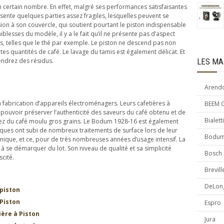
n certain nombre. En effet, malgré ses performances satisfaisantes
sente quelques parties assez fragiles, lesquelles peuvent se
sion à son couvercle, qui soutient pourtant le piston indispensable
iblesses du modèle, il y a le fait qu’il ne présente pas d’aspect
, telles que le thé par exemple. Le piston ne descend pas non
tes quantités de café. Le lavage du tamis est également délicat. Et
iendrez des résidus.
LES MA
Arend
fabrication d’appareils électroménagers. Leurs cafetières à
BEEM 
 pouvoir préserver l’authenticité des saveurs du café obtenu et de
Bialetti
lisez du café moulu gros grains. Le Bodum 1928-16 est également
liques ont subi de nombreux traitements de surface lors de leur
Bodu
 unique, et ce, pour de très nombreuses années d’usage intensif. La
à se démarquer du lot. Son niveau de qualité et sa simplicité
Bosch
scité.
Brevill
DeLon
 piston
 Piston
Espro
ière à Piston
Jura