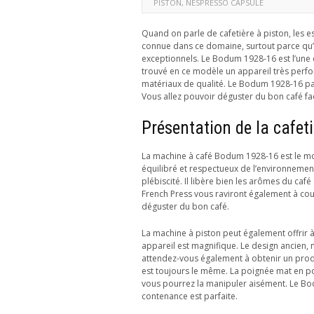
PISTON
,
NESPRESSO CAPSULE
Quand on parle de cafetière à piston, les e
connue dans ce domaine, surtout parce qu’e
exceptionnels. Le Bodum 1928-16 est l’une
trouvé en ce modèle un appareil très perfo
matériaux de qualité. Le Bodum 1928-16 par
Vous allez pouvoir déguster du bon café fa
Présentation de la cafe
La machine à café Bodum 1928-16 est le modè
équilibré et respectueux de l’environnement.
plébiscité. Il libère bien les arômes du café
French Press vous raviront également à coup
déguster du bon café.
La machine à piston peut également offrir à 
appareil est magnifique. Le design ancien, 
attendez-vous également à obtenir un produ
est toujours le même. La poignée mat en po
vous pourrez la manipuler aisément. Le Bodu
contenance est parfaite.