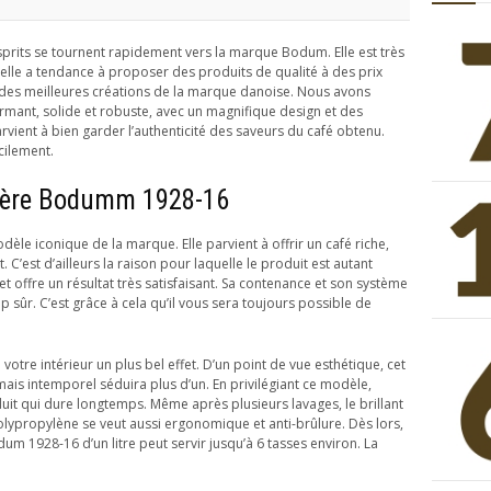
sprits se tournent rapidement vers la marque Bodum. Elle est très
lle a tendance à proposer des produits de qualité à des prix
 des meilleures créations de la marque danoise. Nous avons
rmant, solide et robuste, avec un magnifique design et des
vient à bien garder l’authenticité des saveurs du café obtenu.
cilement.
tière Bodumm 1928-16
le iconique de la marque. Elle parvient à offrir un café riche,
 C’est d’ailleurs la raison pour laquelle le produit est autant
 et offre un résultat très satisfaisant. Sa contenance et son système
 sûr. C’est grâce à cela qu’il vous sera toujours possible de
votre intérieur un plus bel effet. D’un point de vue esthétique, cet
mais intemporel séduira plus d’un. En privilégiant ce modèle,
it qui dure longtemps. Même après plusieurs lavages, le brillant
lypropylène se veut aussi ergonomique et anti-brûlure. Dès lors,
m 1928-16 d’un litre peut servir jusqu’à 6 tasses environ. La