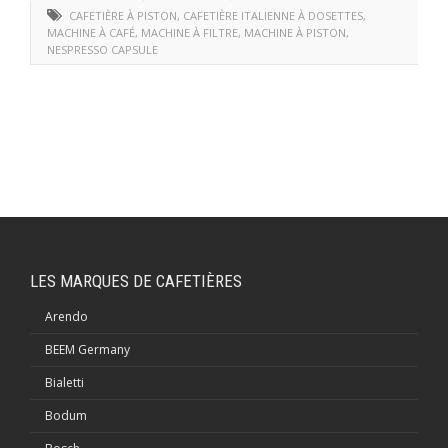
CAFETIÈRE À PISTON
,
CAFETIÈRE ITALIENNE À DOSETTES
,
MACHINE À CAFÉ
,
MACHINE À FILTRE
,
MACHINE À PISTON
,
NESPRESSO CAPSULE
LES MARQUES DE CAFETIÈRES
Arendo
BEEM Germany
Bialetti
Bodum