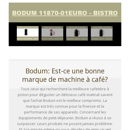
Bodum: Est-ce une bonne
marque de machine à café?
Tous ceux qui recherchent la meilleure cafetière à
piston pour déguster un délicieux café matinal savent
que l’achat Bodum est le meilleur compromis. La
marque est très connue pour la finesse et la
performance de ses appareils. Concernant les
équipements de petit-déjeuner, Bodum a réussi à se
surpasser. Leurs produits ne posent jamais problème.
Et à la minute même où vous décidez de jeter un œil