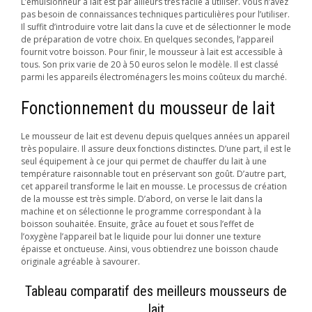
L’émulsionneur à lait est par ailleurs très facile à utiliser. Vous n’avez
pas besoin de connaissances techniques particulières pour l’utiliser.
Il suffit d’introduire votre lait dans la cuve et de sélectionner le mode
de préparation de votre choix. En quelques secondes, l’appareil
fournit votre boisson. Pour finir, le mousseur à lait est accessible à
tous. Son prix varie de 20 à 50 euros selon le modèle. Il est classé
parmi les appareils électroménagers les moins coûteux du marché.
Fonctionnement du mousseur de lait
Le mousseur de lait est devenu depuis quelques années un appareil
très populaire. Il assure deux fonctions distinctes. D’une part, il est le
seul équipement à ce jour qui permet de chauffer du lait à une
température raisonnable tout en préservant son goût. D’autre part,
cet appareil transforme le lait en mousse. Le processus de création
de la mousse est très simple. D’abord, on verse le lait dans la
machine et on sélectionne le programme correspondant à la
boisson souhaitée. Ensuite, grâce au fouet et sous l’effet de
l’oxygène l’appareil bat le liquide pour lui donner une texture
épaisse et onctueuse. Ainsi, vous obtiendrez une boisson chaude
originale agréable à savourer.
Tableau comparatif des meilleurs mousseurs de
lait