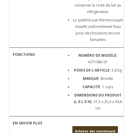
conserver le reste du lait au
réfrigérateur
Le système par thermocouple
chauffe uniformément l’eau
pour des boissons encore
fumantes
NUMÉRO DE MODÈLE:
VCF108X-01
POIDS DE L'ARTICLE:
5,8 Kg
MARQUE:
Breville
CAPACITÉ:
1 cups
DIMENSIONS DU PRODUIT
(L X L X H):
31,5 x 25,6 x 34,8
cm
Achetez dès maintenant