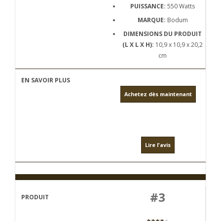
PUISSANCE:
550 Watts
MARQUE:
Bodum
DIMENSIONS DU PRODUIT
(L X L X H):
10,9 x 10,9 x 20,2
cm
Achetez dès maintenant
Lire l'avis
#3
★★★★
★