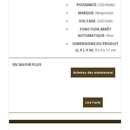
PUISSANCE:
230 Watts
MARQUE:
Nespresso
VOLTAGE:
230 Volts
FONCTION ARRÊT
AUTOMATIQUE:
Non
DIMENSIONS DU PRODUIT
(L X L X H):
9 x 9 x 17 cm
Achetez dès maintenant
Lire l'avis