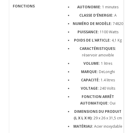
AUTONOMIE:
1 minutes
CLASSE D'ÉNERGIE:
A
NUMÉRO DE MODÈLE:
74820
PUISSANCE:
1100 Watts
POIDS DE L'ARTICLE:
4,1 Kg
CARACTÉRISTIQUES:
réservoir amovible
VOLUME:
1 litres
MARQUE:
DeLonghi
CAPACITÉ:
1.4 litres
VOLTAGE:
240 Volts
FONCTION ARRÊT
AUTOMATIQUE:
Oui
DIMENSIONS DU PRODUIT
(L X L X H):
29 x 26 x 31,5 cm
MATÉRIAU:
Acier inoxydable