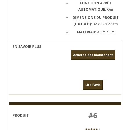
FONCTION ARRÊT
AUTOMATIQUE:
Oui
DIMENSIONS DU PRODUIT
(L X L X H):
32 x 32 x 27 cm
MATÉRIAU:
Aluminium
Achetez dès maintenant
Lire l'avis
#6
★★★★★
★