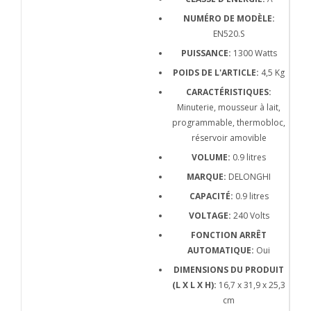
NUMÉRO DE MODÈLE:
EN520.S
PUISSANCE:
1300 Watts
POIDS DE L'ARTICLE:
4,5 Kg
CARACTÉRISTIQUES:
Minuterie, mousseur à lait,
programmable, thermobloc,
réservoir amovible
VOLUME:
0.9 litres
MARQUE:
DELONGHI
CAPACITÉ:
0.9 litres
VOLTAGE:
240 Volts
FONCTION ARRÊT
AUTOMATIQUE:
Oui
DIMENSIONS DU PRODUIT
(L X L X H):
16,7 x 31,9 x 25,3
cm