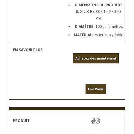
DIMENSIONS DU PRODUIT
(L X L X H):
33 x 14,9 x 30,3
cm
DIAMÈTRE:
100 centimètres
MATÉRIAU:
Acier inoxydable
Achetez dès maintenant
Lire l'avis
#3