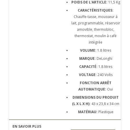
POIDS DE L'ARTICLE:
11,5 Kg
CARACTÉRISTIQUES:
Chauffe-tasse, mousseur à
lait, programmable, réservoir
amovible, thermobloc,
thermostat, moulin à café
intégrée
VOLUME:
1.8 litres
MARQUE:
DeLonghi
CAPACITÉ:
1.8 litres
VOLTAGE:
240 Volts
FONCTION ARRÊT
AUTOMATIQUE:
Oui
DIMENSIONS DU PRODUIT
(L X L X H):
43 x 23,8 x 34 cm
MATÉRIAU:
Plastique