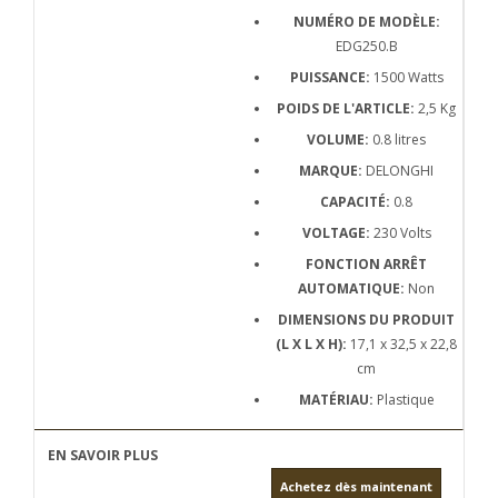
NUMÉRO DE MODÈLE:
EDG250.B
PUISSANCE:
1500 Watts
POIDS DE L'ARTICLE:
2,5 Kg
VOLUME:
0.8 litres
MARQUE:
DELONGHI
CAPACITÉ:
0.8
VOLTAGE:
230 Volts
FONCTION ARRÊT
AUTOMATIQUE:
Non
DIMENSIONS DU PRODUIT
(L X L X H):
17,1 x 32,5 x 22,8
cm
MATÉRIAU:
Plastique
Achetez dès maintenant