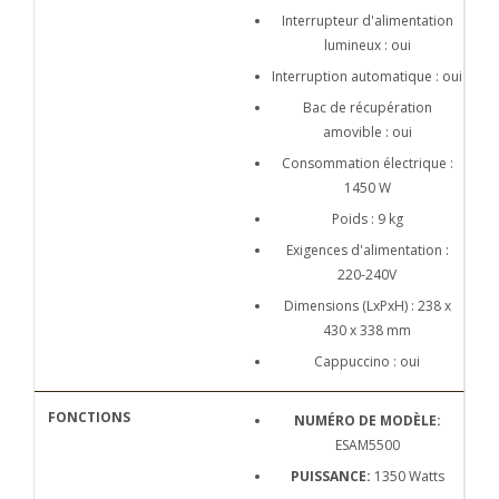
Interrupteur d'alimentation
lumineux : oui
Interruption automatique : oui
Bac de récupération
amovible : oui
Consommation électrique :
1450 W
Poids : 9 kg
Exigences d'alimentation :
220-240V
Dimensions (LxPxH) : 238 x
430 x 338 mm
Cappuccino : oui
NUMÉRO DE MODÈLE:
ESAM5500
PUISSANCE:
1350 Watts