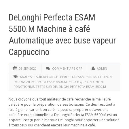
DeLonghi Perfecta ESAM
5500.M Machine à café
Automatique avec buse vapeur
Cappuccino
03 SEP 2020
COMMENT ARE OFF
ADMIN
ANALYSES SUR DELONGHI PERFECTA ESAM 5500.M
,
COUPON
DELONGHI PERFECTA ESAM 5500.M
,
EST-CE QUE DELONGHI
FONCTIONNE
,
TESTS SUR DELONGHI PERFECTA ESAM 5500.M
Nous croyons que tout amateur de café recherche la meilleure
cafetière pour la préparation de ses boissons. Ce désir est tout à
fait légitime, car un bon café ne peut se préparer qu’avec une
cafetière exceptionnelle. La DeLonghi Perfecta ESAM 5500.M est un
appareil conçu par la marque DeLonghi pour apporter une solution
à tous ceux qui cherchent encore leur machine à café.