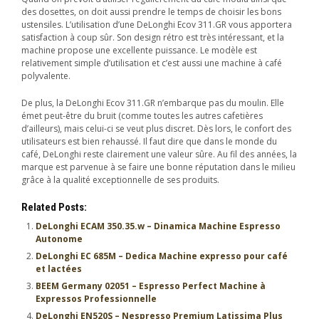
des dosettes, on doit aussi prendre le temps de choisir les bons
ustensiles. L’utilisation d’une DeLonghi Ecov 311.GR vous apportera
satisfaction à coup sûr. Son design rétro est très intéressant, et la
machine propose une excellente puissance. Le modèle est
relativement simple d’utilisation et c’est aussi une machine à café
polyvalente.
De plus, la DeLonghi Ecov 311.GR n’embarque pas du moulin. Elle
émet peut-être du bruit (comme toutes les autres cafetières
d’ailleurs), mais celui-ci se veut plus discret. Dès lors, le confort des
utilisateurs est bien rehaussé. Il faut dire que dans le monde du
café, DeLonghi reste clairement une valeur sûre. Au fil des années, la
marque est parvenue à se faire une bonne réputation dans le milieu
grâce à la qualité exceptionnelle de ses produits.
Related Posts:
DeLonghi ECAM 350.35.w – Dinamica Machine Espresso
Autonome
DeLonghi EC 685M – Dedica Machine expresso pour café
et lactées
BEEM Germany 02051 – Espresso Perfect Machine à
Expressos Professionnelle
DeLonghi EN520S – Nespresso Premium Latissima Plus