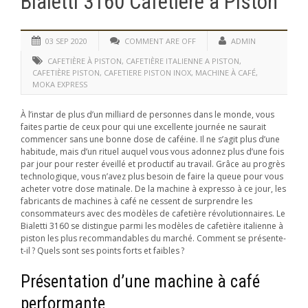
Bialetti 3160 Cafetière à Piston
03 SEP 2020
COMMENT ARE OFF
ADMIN
CAFETIÈRE À PISTON
,
CAFETIÈRE ITALIENNE A PISTON
,
CAFETIÈRE PISTON
,
CAFETIERE PISTON INOX
,
MACHINE À CAFÉ
,
MOKA EXPRESS
À l’instar de plus d’un milliard de personnes dans le monde, vous
faites partie de ceux pour qui une excellente journée ne saurait
commencer sans une bonne dose de caféine. Il ne s’agit plus d’une
habitude, mais d’un rituel auquel vous vous adonnez plus d’une fois
par jour pour rester éveillé et productif au travail. Grâce au progrès
technologique, vous n’avez plus besoin de faire la queue pour vous
acheter votre dose matinale. De la machine à expresso à ce jour, les
fabricants de machines à café ne cessent de surprendre les
consommateurs avec des modèles de cafetière révolutionnaires. Le
Bialetti 3160 se distingue parmi les modèles de cafetière italienne à
piston les plus recommandables du marché. Comment se présente-
t-il ? Quels sont ses points forts et faibles ?
Présentation d’une machine à café
performante