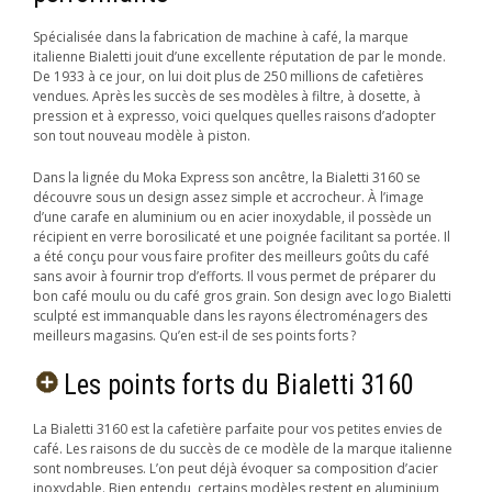
Spécialisée dans la fabrication de machine à café, la marque
italienne Bialetti jouit d’une excellente réputation de par le monde.
De 1933 à ce jour, on lui doit plus de 250 millions de cafetières
vendues. Après les succès de ses modèles à filtre, à dosette, à
pression et à expresso, voici quelques quelles raisons d’adopter
son tout nouveau modèle à piston.
Dans la lignée du Moka Express son ancêtre, la Bialetti 3160 se
découvre sous un design assez simple et accrocheur. À l’image
d’une carafe en aluminium ou en acier inoxydable, il possède un
récipient en verre borosilicaté et une poignée facilitant sa portée. Il
a été conçu pour vous faire profiter des meilleurs goûts du café
sans avoir à fournir trop d’efforts. Il vous permet de préparer du
bon café moulu ou du café gros grain. Son design avec logo Bialetti
sculpté est immanquable dans les rayons électroménagers des
meilleurs magasins. Qu’en est-il de ses points forts ?
Les points forts du Bialetti 3160
La Bialetti 3160 est la cafetière parfaite pour vos petites envies de
café. Les raisons de du succès de ce modèle de la marque italienne
sont nombreuses. L’on peut déjà évoquer sa composition d’acier
inoxydable. Bien entendu, certains modèles restent en aluminium,