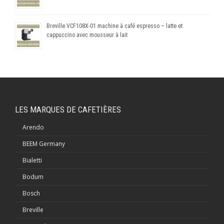
Breville VCF108X-01 machine à café espresso – latte et
cappuccino avec mousseur à lait
LES MARQUES DE CAFETIÈRES
Arendo
BEEM Germany
Bialetti
Bodum
Bosch
Breville