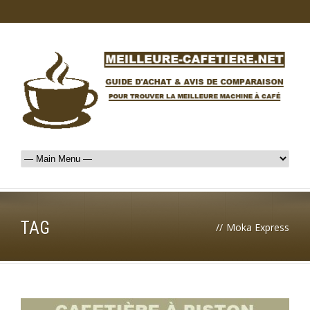
TAG
//
Moka Express