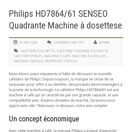
Philips HD7864/61 SENSEO
Quadrante Machine à dosettese
03 SEP 2020
COMMENT ARE OFF
ADMIN
CAFETIÈRE À DOSETTE
,
CAFETIÈRE ITALIENNE À DOSETTE
,
CAFETIÈRE PHILIPS
,
MACHINE À CAFÉ
,
MACHINE À CAPSULES
,
MACHINE CAPSULE
,
NESPRESSO CAPSULE
Nous étions assez impatients à l’idée de découvrir la nouvelle
cafetière de Philips. Depuis toujours, la marque ne cesse de se
surpasser pour offrir à sa clientèle, des produits électroménagers à
la pointe de la technologie. La cafetière Philips HD7864/61 est une
machine à café qui se caractérise par une grande capacité, et une
compatibilité avec d’autres dosettes du marché. Qu’avons-nous
appris avec elle ? Retrouvez ci-dessous, notre avis complet.
Un concept économique
Avec cette machine à café, la marque Philips a essayé d’apporter