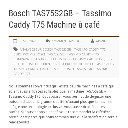
Bosch TAS75S2GB – Tassimo
Caddy T75 Machine à café
03 SEP 2020
COMMENT ARE OFF
ADMIN
ANALYSES SUR BOSCH TAS75S2GB - TASSIMO CADDY T75
,
CODE PROMO BOSCH TAS75S2GB - TASSIMO CADDY T75
,
COMPARATIF SUR BOSCH TAS75S2GB - TASSIMO CADDY T75
,
EST-
CE QUE BOSCH EST BIEN
,
REVUE À PROPOS DE BOSCH TAS75S2GB -
TASSIMO CADDY T75
,
TESTS SUR BOSCH TAS75S2GB - TASSIMO
CADDY T75
Nous sommes convaincus qu’il existe peu de machines à café qui
soient aussi efficaces et fiables que la machine TAS75S2GB –
Tassimo Caddy T75. Cet appareil vous permet de déguster une
boisson chaude de grande qualité, d’autant plus que la machine
intègre une technologie exclusive. Vous aurez droit à un résultat
parfait. Si nous tenons autant à vous recommander la cafetière
bosch, c’est parce que nous sommes sûrs que la satisfaction sera au
rendez-vous.