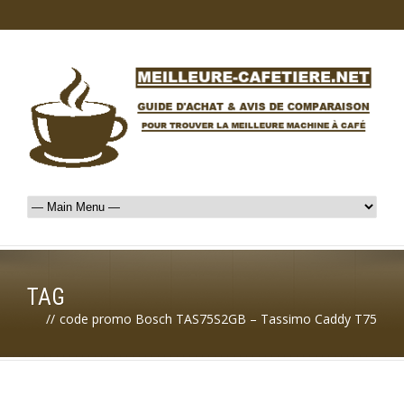
TAG
//
code promo Bosch TAS75S2GB – Tassimo Caddy T75