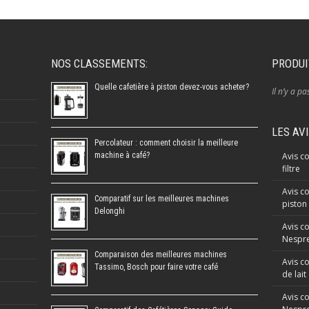
NOS CLASSEMENTS:
PRODUI
Quelle cafetière à piston devez-vous acheter?
Il n’y a pa
LES AV
Percolateur : comment choisir la meilleure
machine à café?
Avis co
filtre
Avis co
Comparatif sur les meilleures machines
piston
Delonghi
Avis c
Nespre
Comparaison des meilleures machines
Avis c
Tassimo, Bosch pour faire votre café
de lait
Avis c