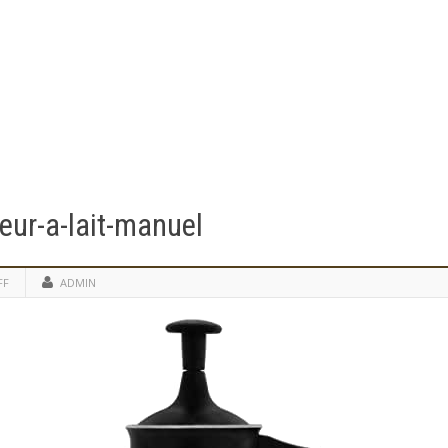
eur-a-lait-manuel
FF
ADMIN