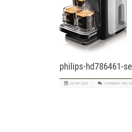
philips-hd786461-s
06 SEP 2020
COMMENT ARE O