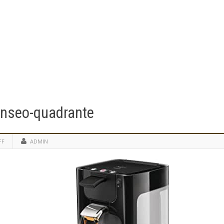
enseo-quadrante
FF
ADMIN