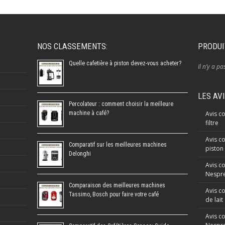
NOS CLASSEMENTS:
PRODUI
Quelle cafetière à piston devez-vous acheter?
Il n’y a pa
LES AV
Percolateur : comment choisir la meilleure
machine à café?
Avis co
filtre
Avis co
Comparatif sur les meilleures machines
piston
Delonghi
Avis c
Nespre
Comparaison des meilleures machines
Avis c
Tassimo, Bosch pour faire votre café
de lait
Avis c