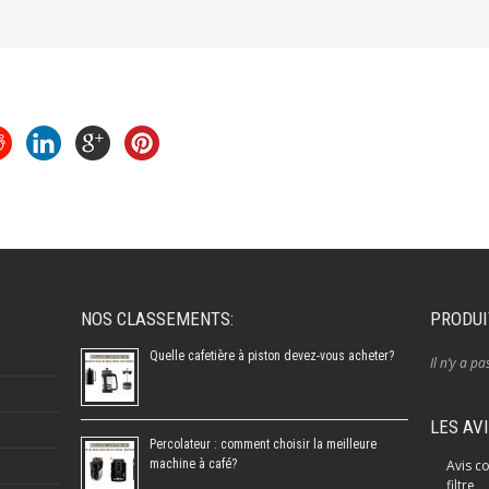
NOS CLASSEMENTS:
PRODUI
Quelle cafetière à piston devez-vous acheter?
Il n’y a pa
LES AV
Percolateur : comment choisir la meilleure
machine à café?
Avis co
filtre