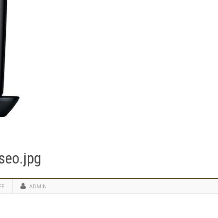
seo.jpg
FF
ADMIN