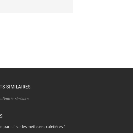
TS SIMILAIRES:
s d’entrée similaire.
IS
mparatif sur les meilleures cafetières à