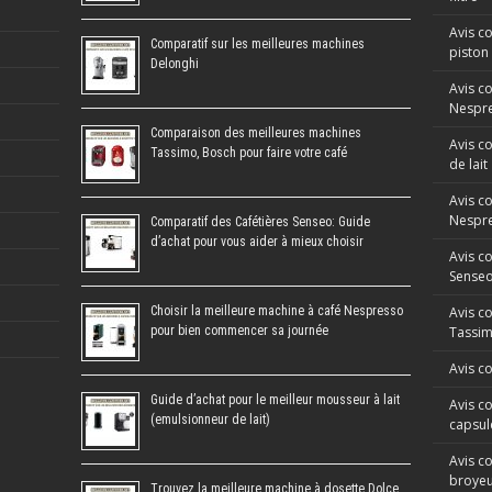
Avis co
Comparatif sur les meilleures machines
piston
Delonghi
Avis c
Nespre
Comparaison des meilleures machines
Avis c
Tassimo, Bosch pour faire votre café
de lait
Avis c
Nespr
Comparatif des Cafétières Senseo: Guide
d’achat pour vous aider à mieux choisir
Avis c
Sense
Choisir la meilleure machine à café Nespresso
Avis c
pour bien commencer sa journée
Tassi
Avis c
Guide d’achat pour le meilleur mousseur à lait
Avis co
(emulsionneur de lait)
capsul
Avis co
broyeu
Trouvez la meilleure machine à dosette Dolce