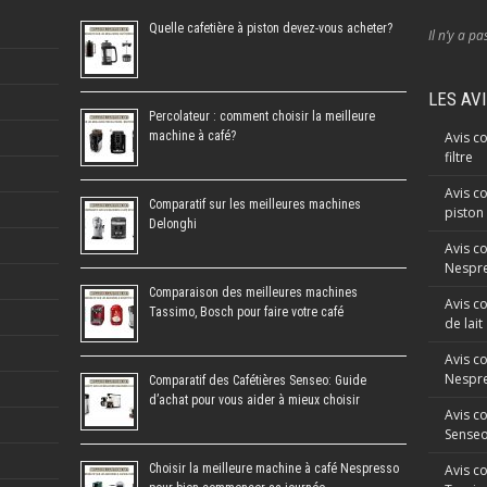
Quelle cafetière à piston devez-vous acheter?
Il n’y a pa
LES AV
Percolateur : comment choisir la meilleure
machine à café?
Avis co
filtre
Avis co
Comparatif sur les meilleures machines
piston
Delonghi
Avis c
Nespre
Comparaison des meilleures machines
Avis c
Tassimo, Bosch pour faire votre café
de lait
Avis c
Nespr
Comparatif des Cafétières Senseo: Guide
d’achat pour vous aider à mieux choisir
Avis c
Sense
Choisir la meilleure machine à café Nespresso
Avis c