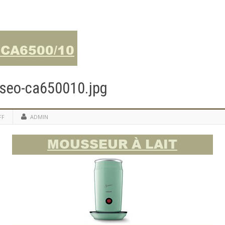
nseo-ca650010.jpg
FF
ADMIN