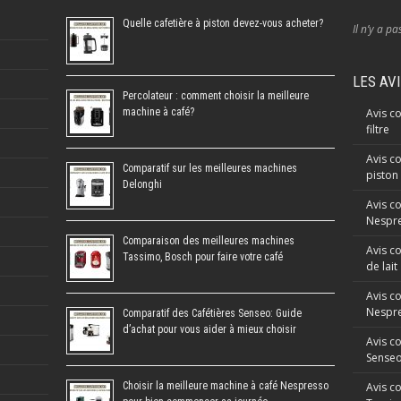
Quelle cafetière à piston devez-vous acheter?
Il n’y a pa
LES AV
Percolateur : comment choisir la meilleure
machine à café?
Avis co
filtre
Avis co
Comparatif sur les meilleures machines
piston
Delonghi
Avis c
Nespre
Comparaison des meilleures machines
Avis c
Tassimo, Bosch pour faire votre café
de lait
Avis c
Nespr
Comparatif des Cafétières Senseo: Guide
d’achat pour vous aider à mieux choisir
Avis c
Sense
Choisir la meilleure machine à café Nespresso
Avis c