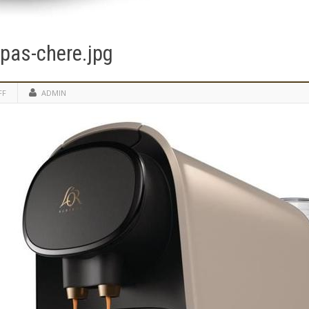
pas-chere.jpg
FF
ADMIN