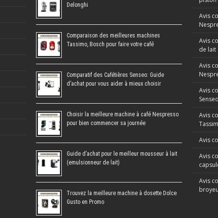
Delonghi
Avis c
Nespre
Comparaison des meilleures machines
Avis c
Tassimo, Bosch pour faire votre café
de lait
Avis c
Nespr
Comparatif des Cafétières Senseo: Guide
d’achat pour vous aider à mieux choisir
Avis c
Sense
Choisir la meilleure machine à café Nespresso
Avis c
pour bien commencer sa journée
Tassi
Avis c
Guide d’achat pour le meilleur mousseur à lait
Avis co
(emulsionneur de lait)
capsul
Avis co
broyeu
Trouvez la meilleure machine à dosette Dolce
Gusto en Promo