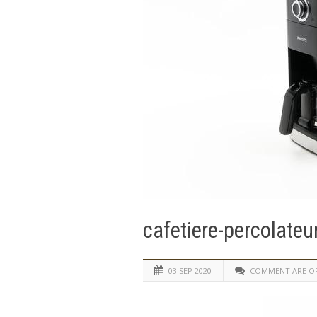
cafetiere-percolateu
03 SEP 2020
COMMENT ARE O