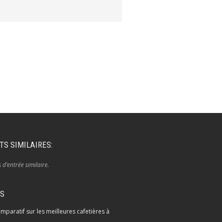
TS SIMILAIRES:
s d’entrée similaire.
IS
mparatif sur les meilleures cafetières à