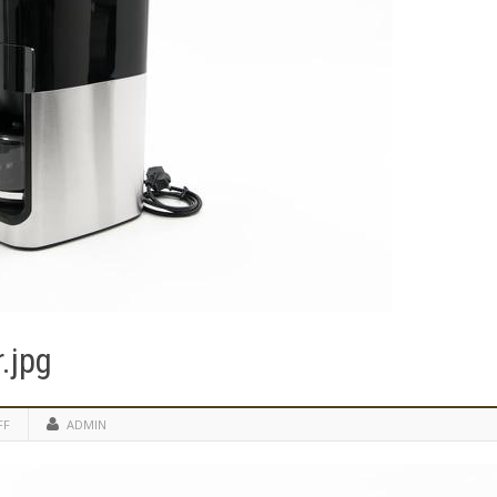
r.jpg
FF
ADMIN