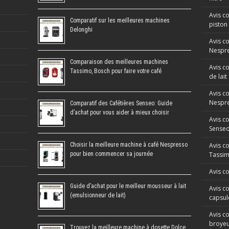
Avis co
Comparatif sur les meilleures machines
piston
Delonghi
Avis c
Nespre
Comparaison des meilleures machines
Avis c
Tassimo, Bosch pour faire votre café
de lait
Avis c
Nespr
Comparatif des Cafétières Senseo: Guide
d’achat pour vous aider à mieux choisir
Avis c
Sense
Choisir la meilleure machine à café Nespresso
Avis c
pour bien commencer sa journée
Tassi
Avis c
Guide d’achat pour le meilleur mousseur à lait
Avis co
(emulsionneur de lait)
capsul
Avis co
broyeu
Trouvez la meilleure machine à dosette Dolce