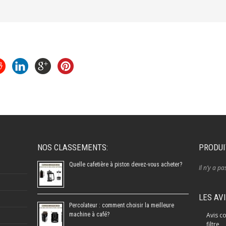
NOS CLASSEMENTS:
PRODUI
Quelle cafetière à piston devez-vous acheter?
Il n’y a pa
LES AV
Percolateur : comment choisir la meilleure
machine à café?
Avis co
filtre