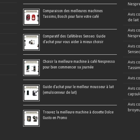
Nespre
Comparaison des meilleures machines
Avis c
Tassimo, Bosch pour faire votre café
de lait
Avis c
Nespr
Comparatif des Cafétières Senseo: Guide
d’achat pour vous aider à mieux choisir
Avis c
Sense
Choisir la meilleure machine à café Nespresso
Avis c
pour bien commencer sa journée
Tassi
Avis c
Guide d’achat pour le meilleur mousseur à lait
Avis co
(emulsionneur de lait)
capsul
Avis co
broyeu
Trouvez la meilleure machine à dosette Dolce
Gusto en Promo