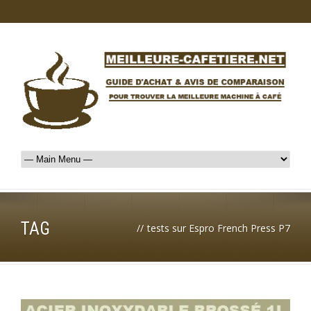
TAG
//
tests sur Espro French Press P7