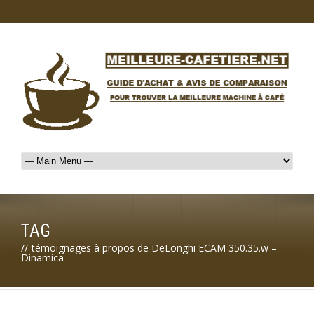
TAG
//
témoignages à propos de DeLonghi ECAM 350.35.w –
Dinamica