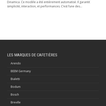
Dinamica. Ce modèle a été entièrement automatisé. Il garantit
simplicité, interaction, et performances. C’est l’une des...
LES MARQUES DE CAFETIÈRES
Arendo
BEEM Germany
Bialetti
Bodum
Bosch
Breville