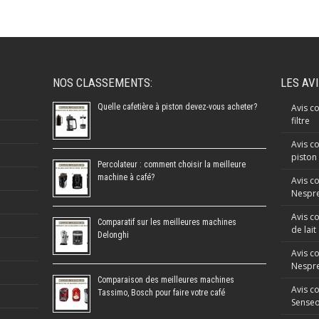
NOS CLASSEMENTS:
LES AV
Quelle cafetière à piston devez-vous acheter?
Avis co
filtre
Avis co
piston
Percolateur : comment choisir la meilleure
machine à café?
Avis c
Nespre
Avis c
Comparatif sur les meilleures machines
de lait
Delonghi
Avis c
Nespr
Comparaison des meilleures machines
Avis c
Tassimo, Bosch pour faire votre café
Sense