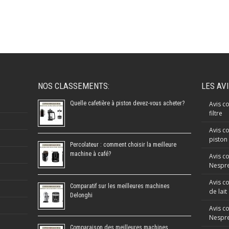
NOS CLASSEMENTS:
LES AV
Quelle cafetière à piston devez-vous acheter?
Avis co
filtre
Avis co
piston
Percolateur : comment choisir la meilleure
machine à café?
Avis c
Nespre
Avis c
Comparatif sur les meilleures machines
de lait
Delonghi
Avis c
Nespr
Comparaison des meilleures machines