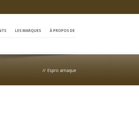
NTS
LES MARQUES
À PROPOS DE
//
Espro arnaque