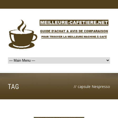
TAG
//
capsule Nespresso