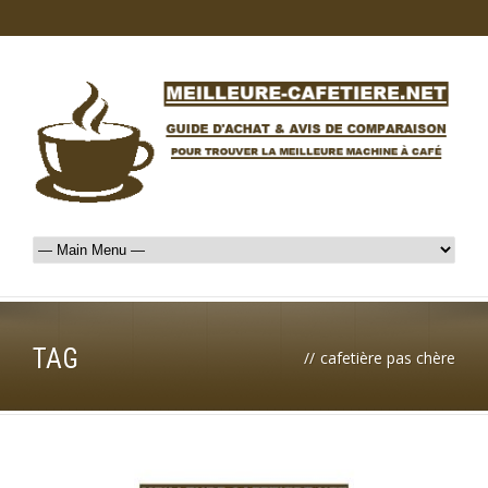
TAG
//
cafetière pas chère