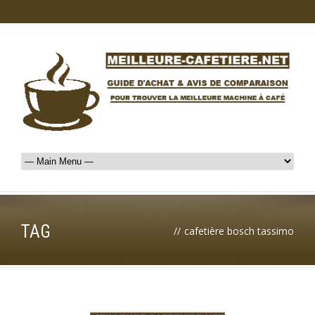
TAG
//
cafetière bosch tassimo