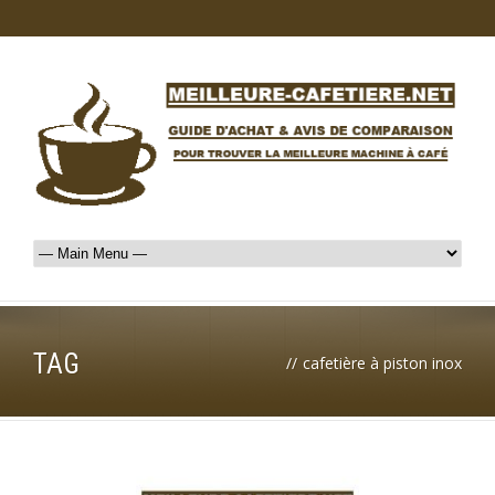
TAG
//
cafetière à piston inox