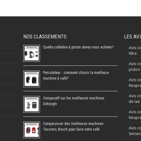
NOS CLASSEMENTS:
LES AV
Quelle cafetière à piston devez-vous acheter?
Avis co
filtre
Avis co
piston
Percolateur : comment choisir la meilleure
machine à café?
Avis c
Nespre
Avis c
Comparatif sur les meilleures machines
de lait
Delonghi
Avis c
Nespr
Comparaison des meilleures machines
Avis c
Tassimo, Bosch pour faire votre café
Sense